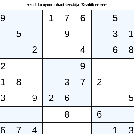
A sudoku nyomtatható verziója: Kezdők részére