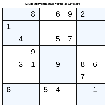
A sudoku nyomtatható verziója: Egyszerű