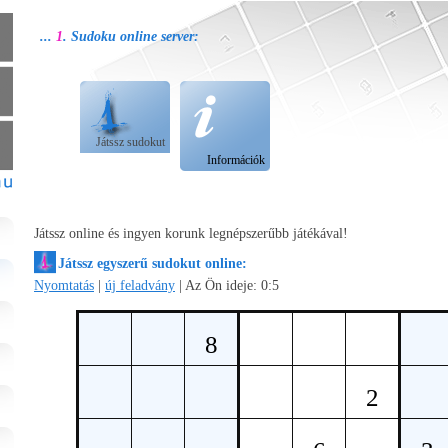
...
1
.
Sudoku
online server:
Játssz sudokut
Információk
Játssz online és ingyen korunk legnépszerűbb játékával!
Játssz egyszerű sudokut online:
Nyomtatás
|
új feladvány
|
Az Ön ideje:
0:5