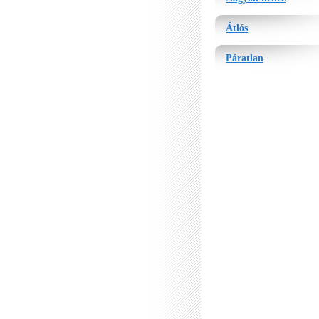
Átlós
Páratlan