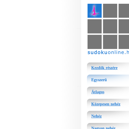
sudoku
Kezdők részére
Egyszerű
Átlagos
Közepesen nehéz
Nehéz
Nagyon nehéz