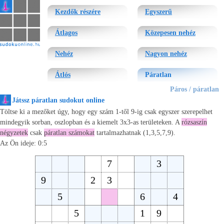
sudoku
Kezdők részére
Egyszerű
Átlagos
Közepesen nehéz
Nehéz
Nagyon nehéz
Átlós
Páratlan
Páros / páratlan
Játssz páratlan sudokut online
Töltse ki a mezőket úgy, hogy egy szám 1-től 9-ig csak egyszer szerepelhet
mindegyik sorban, oszlopban és a kiemelt 3x3-as területeken. A
rózsaszín
négyzetek
csak
páratlan számokat
tartalmazhatnak (1,3,5,7,9).
Az Ön ideje:
0:5