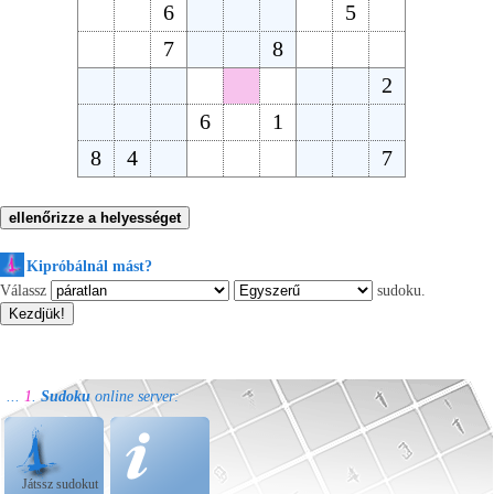
Kipróbálnál mást?
Válassz
sudoku.
...
1
.
Sudoku
online server:
Játssz sudokut