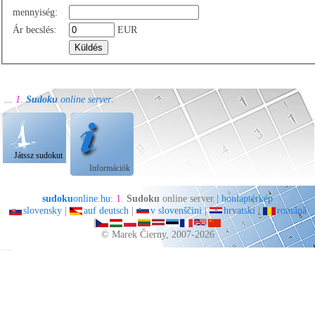
mennyiség:
Ár becslés:
EUR
...
1
.
Sudoku
online server:
Játssz sudokut
Információk
sudoku
online.hu
:
1
.
Sudoku
online server |
honlaptérkép
slovensky
|
auf deutsch
|
v slovenščini
|
hrvatski
|
română
|
© Marek Čierny, 2007-2026