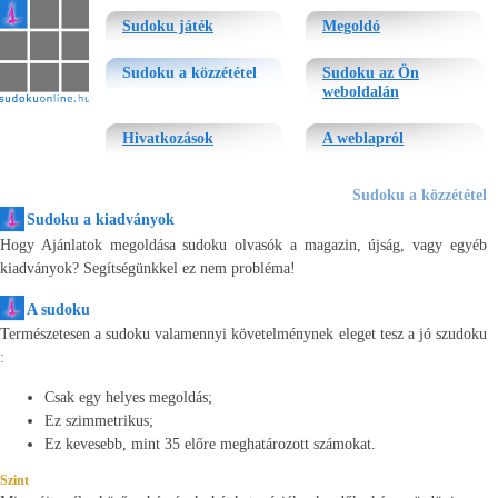
sudoku
Sudoku játék
Megoldó
Sudoku a közzététel
Sudoku az Ön
weboldalán
Hivatkozások
A weblapról
Sudoku a közzététel
Sudoku a kiadványok
Hogy Ajánlatok megoldása sudoku olvasók a magazin, újság, vagy egyéb
kiadványok? Segítségünkkel ez nem probléma!
A sudoku
Természetesen a sudoku valamennyi követelménynek eleget tesz a jó szudoku
:
Csak egy helyes megoldás;
Ez szimmetrikus;
Ez kevesebb, mint 35 előre meghatározott számokat.
Szint