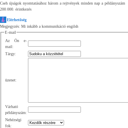
Cseh újságok nyomtatásához három a rejtvények minden nap a példányszám
200.000. érintkezés
Elérhetőség
Megjegyzés: Mi inkább a kommunikáció engilsh
E-mail
Az Ön e-
mail:
Tárgy:
üzenet:
Várható
példányszám:
Nehézségi
fok: