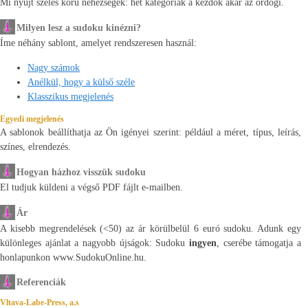
Mi nyújt széles körű nehézségek: hét kategóriák a kezdők akár az ördögi.
Milyen lesz a sudoku kinézni?
Íme néhány sablont, amelyet rendszeresen használ:
Nagy számok
Anélkül, hogy a külső széle
Klasszikus megjelenés
Egyedi megjelenés
A sablonok beállíthatja az Ön igényei szerint: például a méret, típus, leírás,
színes, elrendezés.
Hogyan házhoz visszük sudoku
El tudjuk küldeni a végső PDF fájlt e-mailben.
Ár
A kisebb megrendelések (<50) az ár körülbelül 6 euró sudoku. Adunk egy
különleges ajánlat a nagyobb újságok: Sudoku
ingyen
, cserébe támogatja a
honlapunkon www.SudokuOnline.hu.
Referenciák
Vltava-Labe-Press, a.s